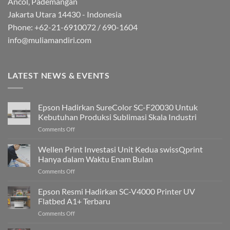
Ancol, Pademangan
Jakarta Utara 14430 - Indonesia
Phone: +62-21-6910072 / 690-1604
info@muliamandiri.com
LATEST NEWS & EVENTS
Epson Hadirkan SureColor SC-F20030 Untuk
Kebutuhan Produksi Sublimasi Skala Industri
on
Comments Off
Epson
Hadirkan
Wellen Print Investasi Unit Kedua swissQprint
SureColor
Hanya dalam Waktu Enam Bulan
SC-
on
Comments Off
F20030
Wellen
Untuk
Print
Epson Resmi Hadirkan SC-V4000 Printer UV
Kebutuhan
Investasi
Produksi
Flatbed A1+ Terbaru
Unit
Sublimasi
on
Comments Off
Kedua
Skala
Epson
swissQprint
Industri