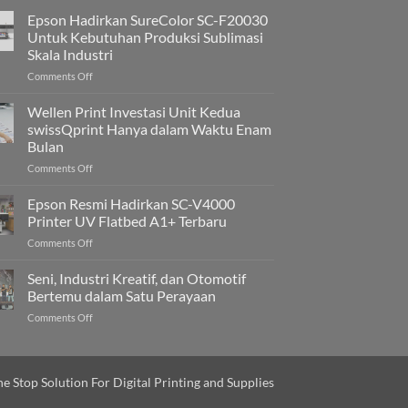
Epson Hadirkan SureColor SC-F20030
Untuk Kebutuhan Produksi Sublimasi
Skala Industri
on
Comments Off
Epson
Hadirkan
Wellen Print Investasi Unit Kedua
SureColor
swissQprint Hanya dalam Waktu Enam
SC-
Bulan
F20030
on
Comments Off
Untuk
Wellen
Kebutuhan
Print
Produksi
Epson Resmi Hadirkan SC-V4000
Investasi
Sublimasi
Printer UV Flatbed A1+ Terbaru
Unit
Skala
on
Comments Off
Kedua
Industri
Epson
swissQprint
Resmi
Seni, Industri Kreatif, dan Otomotif
Hanya
Hadirkan
dalam
Bertemu dalam Satu Perayaan
SC-
Waktu
on
Comments Off
V4000
Enam
Seni,
Printer
Bulan
Industri
UV
Kreatif,
Flatbed
dan
e Stop Solution For Digital Printing and Supplies
A1+
Otomotif
Terbaru