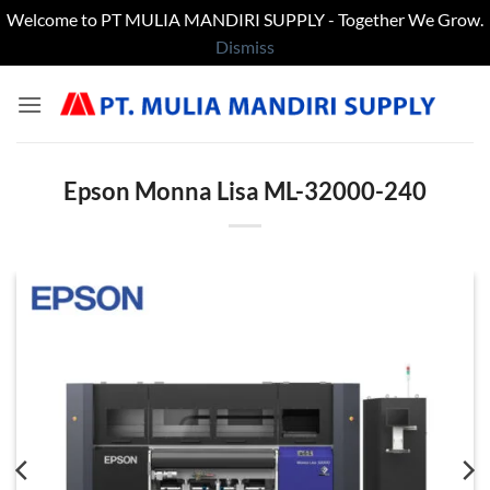
Welcome to PT MULIA MANDIRI SUPPLY - Together We Grow.
Dismiss
Skip
to
content
Epson Monna Lisa ML-32000-240