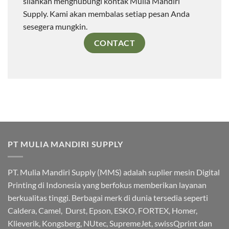
silahkan menghubungi kontak Mulia Mandiri
Supply. Kami akan membalas setiap pesan Anda
sesegera mungkin.
CONTACT
PT MULIA MANDIRI SUPPLY
PT. Mulia Mandiri Supply (MMS) adalah suplier mesin Digital
Printing di Indonesia yang berfokus memberikan layanan
berkualitas tinggi. Berbagai merk di dunia tersedia seperti
Caldera, Camel, Durst, Epson, ESKO, FORTEX, Homer,
Klieverik, Kongsberg, NUtec, SupremeJet, swissQprint dan