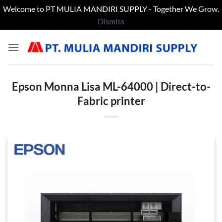
Welcome to PT MULIA MANDIRI SUPPLY - Together We Grow.
Dismiss
Skip
to
content
Epson Monna Lisa ML-64000 | Direct-to-
Fabric printer