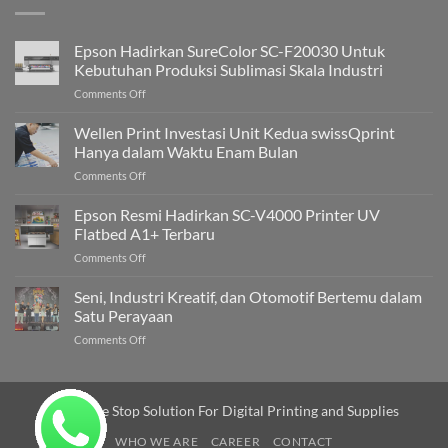
Epson Hadirkan SureColor SC-F20030 Untuk
Kebutuhan Produksi Sublimasi Skala Industri
on
Comments Off
Epson
Hadirkan
Wellen Print Investasi Unit Kedua swissQprint
SureColor
Hanya dalam Waktu Enam Bulan
SC-
on
Comments Off
F20030
Wellen
Untuk
Print
Epson Resmi Hadirkan SC-V4000 Printer UV
Kebutuhan
Investasi
Produksi
Flatbed A1+ Terbaru
Unit
Sublimasi
on
Comments Off
Kedua
Skala
Epson
swissQprint
Industri
Resmi
Seni, Industri Kreatif, dan Otomotif Bertemu dalam
Hanya
Hadirkan
dalam
Satu Perayaan
SC-
Waktu
on
Comments Off
V4000
Enam
Seni,
Printer
Bulan
Industri
UV
Kreatif,
Flatbed
dan
Your One Stop Solution For Digital Printing and Supplies
A1+
Otomotif
Terbaru
WHO WE ARE
Bertemu
CAREER
CONTACT