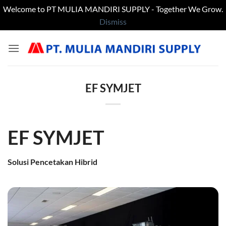
Welcome to PT MULIA MANDIRI SUPPLY - Together We Grow.
Dismiss
Skip
to
content
EF SYMJET
EF SYMJET
Solusi Pencetakan Hibrid