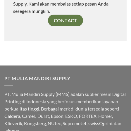
Supply. Kami akan membalas setiap pesan Anda
sesegera mungkin.
CONTACT
PT MULIA MANDIRI SUPPLY
PT. Mulia Mandiri Supply (MMS) adalah suplier mesin Digital
Printing di Indonesia yang berfokus memberikan layanan
berkualitas tinggi. Berbagai merk di dunia tersedia seperti
Caldera, Camel, Durst, Epson, ESKO, FORTEX, Homer,
Klieverik, Kongsberg, NUtec, SupremeJet, swissQprint dan
lainnya.