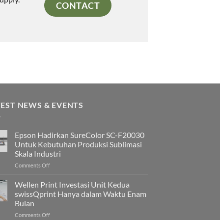
CONTACT
TEST NEWS & EVENTS
Epson Hadirkan SureColor SC-F20030
Untuk Kebutuhan Produksi Sublimasi
Skala Industri
on
Comments Off
Epson
Hadirkan
Wellen Print Investasi Unit Kedua
SureColor
swissQprint Hanya dalam Waktu Enam
SC-
Bulan
F20030
on
Comments Off
Untuk