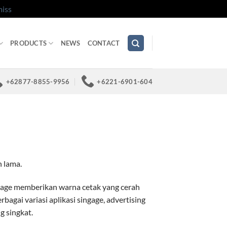
iss
PRODUCTS
NEWS
CONTACT
+62877-8855-9956
+6221-6901-604
n lama.
age memberikan warna cetak yang cerah
rbagai variasi aplikasi singage, advertising
g singkat.