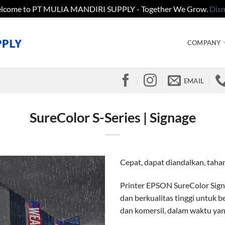
lcome to PT MULIA MANDIRI SUPPLY - Together We Grow.
Dism
COMPANY
EMAIL
SureColor S-Series | Signage
Cepat, dapat diandalkan, taha
Printer EPSON SureColor Sign
dan berkualitas tinggi untuk be
dan komersil, dalam waktu yan