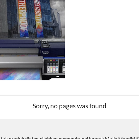
Sorry, no pages was found
ntuk produk diatas, silahkan menghubungi kontak Mulia Mandiri S