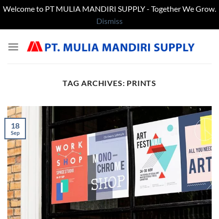
Welcome to PT MULIA MANDIRI SUPPLY - Together We Grow.
Dismiss
Skip
to
content
TAG ARCHIVES:
PRINTS
18
Sep