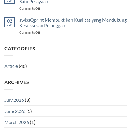
Jun
Satu Perayaan
SC-
Waktu
on
Comments Off
V4000
Enam
Seni,
Printer
Bulan
Industri
swissQprint Membuktikan Kualitas yang Mendukung
UV
02
Kreatif,
Flatbed
Jun
Kesuksesan Pelanggan
dan
A1+
on
Comments Off
Otomotif
Terbaru
swissQprint
Bertemu
Membuktikan
dalam
Kualitas
CATEGORIES
Satu
yang
Perayaan
Mendukung
Kesuksesan
Article
(48)
Pelanggan
ARCHIVES
July 2026
(3)
June 2026
(5)
March 2026
(1)