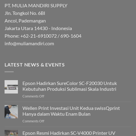
PT. MULIA MANDIRI SUPPLY
Jln. Tongkol No. 6BI
Ancol, Pademangan
Jakarta Utara 14430 - Indonesia
Phone: +62-21-6910072 / 690-1604
info@muliamandiri.com
LATEST NEWS & EVENTS
Epson Hadirkan SureColor SC-F20030 Untuk
Kebutuhan Produksi Sublimasi Skala Industri
on
Comments Off
Epson
Hadirkan
Wellen Print Investasi Unit Kedua swissQprint
SureColor
Hanya dalam Waktu Enam Bulan
SC-
on
Comments Off
F20030
Wellen
Untuk
Print
Epson Resmi Hadirkan SC-V4000 Printer UV
Kebutuhan