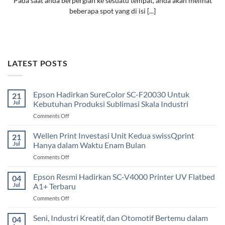
Pada saat anda berpergian ke sesuatu tempat, anda akan melihat
beberapa spot yang di isi [...]
LATEST POSTS
Epson Hadirkan SureColor SC-F20030 Untuk
21
Jul
Kebutuhan Produksi Sublimasi Skala Industri
on
Comments Off
Epson
Hadirkan
Wellen Print Investasi Unit Kedua swissQprint
21
SureColor
Jul
Hanya dalam Waktu Enam Bulan
SC-
on
Comments Off
F20030
Wellen
Untuk
Print
Epson Resmi Hadirkan SC-V4000 Printer UV Flatbed
Kebutuhan
04
Investasi
Produksi
Jul
A1+ Terbaru
Unit
Sublimasi
on
Comments Off
Kedua
Skala
Epson
swissQprint
Industri
Resmi
Seni, Industri Kreatif, dan Otomotif Bertemu dalam
Hanya
04
Hadirkan
dalam