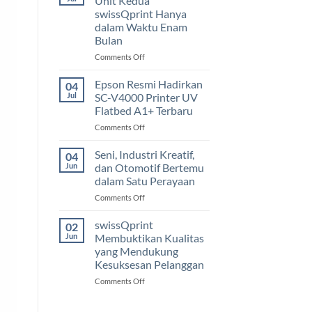
Unit Kedua
SC-
swissQprint Hanya
F20030
dalam Waktu Enam
Untuk
Bulan
Kebutuhan
Produksi
on
Comments Off
Sublimasi
Wellen
Skala
Print
Epson Resmi Hadirkan
04
Industri
Investasi
Jul
SC-V4000 Printer UV
Unit
Flatbed A1+ Terbaru
Kedua
on
Comments Off
swissQprint
Epson
Hanya
Resmi
dalam
Seni, Industri Kreatif,
04
Hadirkan
Waktu
Jun
dan Otomotif Bertemu
SC-
Enam
dalam Satu Perayaan
V4000
Bulan
on
Comments Off
Printer
Seni,
UV
Industri
Flatbed
swissQprint
02
Kreatif,
A1+
Jun
Membuktikan Kualitas
dan
Terbaru
yang Mendukung
Otomotif
Kesuksesan Pelanggan
Bertemu
dalam
on
Comments Off
Satu
swissQprint
Perayaan
Membuktikan