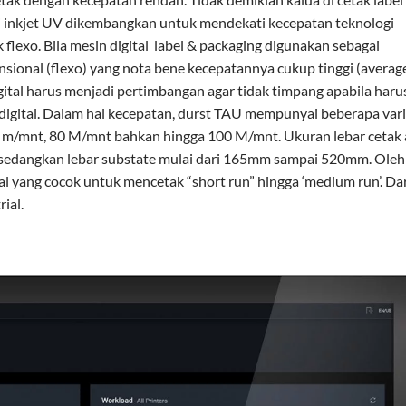
ogi inkjet UV dikembangkan untuk mendekati kecepatan teknologi
 flexo. Bila mesin digital label & packaging digunakan sebagai
onal (flexo) yang nota bene kecepatannya cukup tinggi (averag
gital harus menjadi pertimbangan agar tidak timpang apabila haru
 digital. Dalam hal kecepatan, durst TAU mempunyai beberapa var
ar m/mnt, 80 M/mnt bahkan hingga 100 M/mnt. Ukuran lebar cetak
dangkan lebar substate mulai dari 165mm sampai 520mm. Oleh
l yang cocok untuk mencetak “short run” hingga ‘medium run’. Dar
ial.