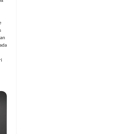
e
s
ian
 ada
i