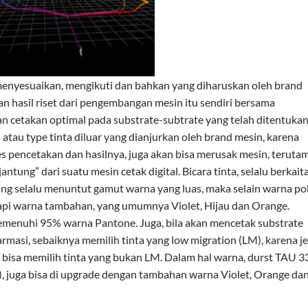
 menyesuaikan, mengikuti dan bahkan yang diharuskan oleh brand
n hasil riset dari pengembangan mesin itu sendiri bersama
an cetakan optimal pada substrate-subtrate yang telah ditentukan
au type tinta diluar yang dianjurkan oleh brand mesin, karena
s pencetakan dan hasilnya, juga akan bisa merusak mesin, teruta
tung” dari suatu mesin cetak digital. Bicara tinta, selalu berkait
ing selalu menuntut gamut warna yang luas, maka selain warna p
pi warna tambahan, yang umumnya Violet, Hijau dan Orange.
emenuhi 95% warna Pantone. Juga, bila akan mencetak substrate
masi, sebaiknya memilih tinta yang low migration (LM), karena je
a bisa memilih tinta yang bukan LM. Dalam hal warna, durst TAU 3
, juga bisa di upgrade dengan tambahan warna Violet, Orange da