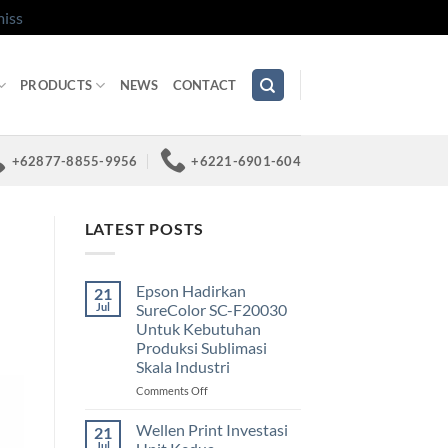
iss
PRODUCTS
NEWS
CONTACT
+62877-8855-9956
+6221-6901-604
LATEST POSTS
Epson Hadirkan
21
Jul
SureColor SC-F20030
Untuk Kebutuhan
Produksi Sublimasi
Skala Industri
on
Comments Off
Epson
Hadirkan
Wellen Print Investasi
21
SureColor
Jul