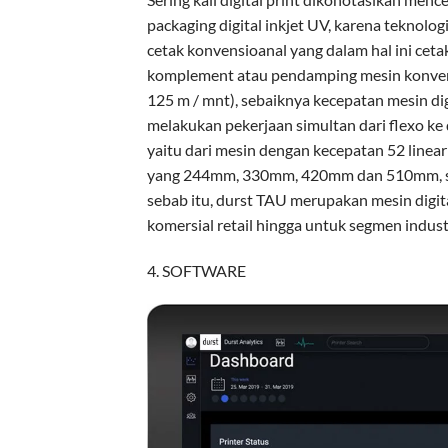
packaging digital inkjet UV, karena teknol
cetak konvensioanal yang dalam hal ini cetak
komplement atau pendamping mesin konvensi
125 m / mnt), sebaiknya kecepatan mesin di
melakukan pekerjaan simultan dari flexo ke
yaitu dari mesin dengan kecepatan 52 line
yang 244mm, 330mm, 420mm dan 510mm, se
sebab itu, durst TAU merupakan mesin digita
komersial retail hingga untuk segmen industr
4. SOFTWARE