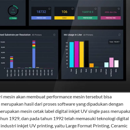
ri mesin akan membuat performance mesin tersebut bisa
ni merupakan hasil dari proses software yang dipadukan dengan
erupakan mesin cetak label digital inkjet UV single pass merupak
tahun 1929, dan pada tahun 1992 telah memasuki teknologi digital
dustri inkjet UV printing, yaitu Large Format Printing, Ceramic