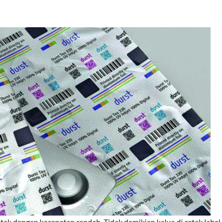
cetak dengan kecepatan rendah. Tidak demikian kalua di cetak label