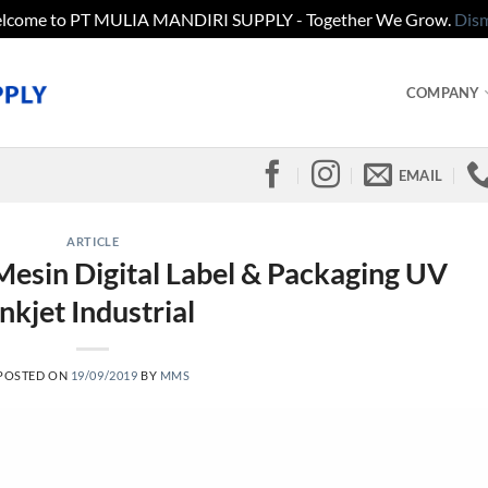
lcome to PT MULIA MANDIRI SUPPLY - Together We Grow.
Dism
COMPANY
EMAIL
ARTICLE
esin Digital Label & Packaging UV
Inkjet Industrial
POSTED ON
19/09/2019
BY
MMS