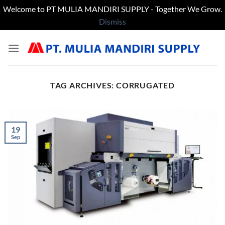
Welcome to PT MULIA MANDIRI SUPPLY - Together We Grow.
Dismiss
Skip
to
content
TAG ARCHIVES:
CORRUGATED
19
Sep