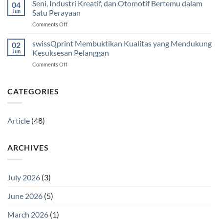
Resmi
Seni, Industri Kreatif, dan Otomotif Bertemu dalam
Hanya
04
Hadirkan
dalam
Jun
Satu Perayaan
SC-
Waktu
on
Comments Off
V4000
Enam
Seni,
Printer
Bulan
Industri
swissQprint Membuktikan Kualitas yang Mendukung
UV
02
Kreatif,
Flatbed
Jun
Kesuksesan Pelanggan
dan
A1+
on
Comments Off
Otomotif
Terbaru
swissQprint
Bertemu
Membuktikan
dalam
Kualitas
CATEGORIES
Satu
yang
Perayaan
Mendukung
Kesuksesan
Article
(48)
Pelanggan
ARCHIVES
July 2026
(3)
June 2026
(5)
March 2026
(1)