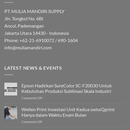
PT. MULIA MANDIRI SUPPLY
Jln. Tongkol No. 6BI
Ancol, Pademangan
Jakarta Utara 14430 - Indonesia
Phone: +62-21-6910072 / 690-1604
info@muliamandiri.com
LATEST NEWS & EVENTS
Epson Hadirkan SureColor SC-F20030 Untuk
Kebutuhan Produksi Sublimasi Skala Industri
on
Comments Off
Epson
Hadirkan
Wellen Print Investasi Unit Kedua swissQprint
SureColor
Hanya dalam Waktu Enam Bulan
SC-
on
Comments Off
F20030
Wellen
Untuk