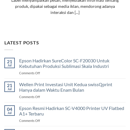
Label menyampaikan pesan, menyediakan informasi tentang
produk, dipakai sebagai media iklan, mendorong adanya
interaksi dan [...]
LATEST POSTS
Epson Hadirkan SureColor SC-F20030 Untuk
21
Jul
Kebutuhan Produksi Sublimasi Skala Industri
on
Comments Off
Epson
Hadirkan
Wellen Print Investasi Unit Kedua swissQprint
21
SureColor
Jul
Hanya dalam Waktu Enam Bulan
SC-
on
Comments Off
F20030
Wellen
Untuk
Print
Epson Resmi Hadirkan SC-V4000 Printer UV Flatbed
Kebutuhan
04
Investasi
Produksi
Jul
A1+ Terbaru
Unit
Sublimasi
on
Comments Off
Kedua
Skala
Epson
swissQprint
Industri