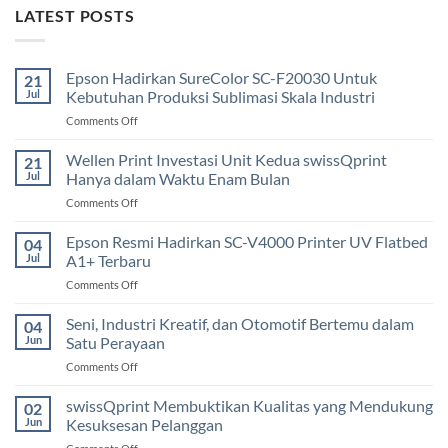
LATEST POSTS
Epson Hadirkan SureColor SC-F20030 Untuk
21
Jul
Kebutuhan Produksi Sublimasi Skala Industri
on
Comments Off
Epson
Hadirkan
Wellen Print Investasi Unit Kedua swissQprint
21
SureColor
Jul
Hanya dalam Waktu Enam Bulan
SC-
on
Comments Off
F20030
Wellen
Untuk
Print
Epson Resmi Hadirkan SC-V4000 Printer UV Flatbed
Kebutuhan
04
Investasi
Produksi
Jul
A1+ Terbaru
Unit
Sublimasi
on
Comments Off
Kedua
Skala
Epson
swissQprint
Industri
Resmi
Seni, Industri Kreatif, dan Otomotif Bertemu dalam
Hanya
04
Hadirkan
dalam
Jun
Satu Perayaan
SC-
Waktu
on
Comments Off
V4000
Enam
Seni,
Printer
Bulan
Industri
swissQprint Membuktikan Kualitas yang Mendukung
UV
02
Kreatif,
Flatbed
Jun
Kesuksesan Pelanggan
dan
A1+
on