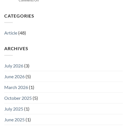
Comments Off
Otomotif
Terbaru
swissQprint
Bertemu
Membuktikan
dalam
Kualitas
CATEGORIES
Satu
yang
Perayaan
Mendukung
Kesuksesan
Article
(48)
Pelanggan
ARCHIVES
July 2026
(3)
June 2026
(5)
March 2026
(1)
October 2025
(5)
July 2025
(1)
June 2025
(1)