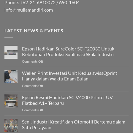
Phone: +62-21-6910072 / 690-1604
info@muliamandiri.com
LATEST NEWS & EVENTS
Epson Hadirkan SureColor SC-F20030 Untuk
Kebutuhan Produksi Sublimasi Skala Industri
on
Comments Off
Epson
Hadirkan
Wellen Print Investasi Unit Kedua swissQprint
SureColor
Hanya dalam Waktu Enam Bulan
SC-
on
Comments Off
F20030
Wellen
Untuk
Print
Epson Resmi Hadirkan SC-V4000 Printer UV
Kebutuhan
Investasi
Produksi
Flatbed A1+ Terbaru
Unit
Sublimasi
on
Comments Off
Kedua
Skala
Epson
swissQprint
Industri
Resmi
Seni, Industri Kreatif, dan Otomotif Bertemu dalam
Hanya
Hadirkan
dalam
Satu Perayaan
SC-
Waktu