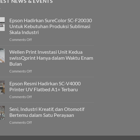
TEST NEWS & EVENTS
Epson Hadirkan SureColor SC-F20030
Untuk Kebutuhan Produksi Sublimasi
Skala Industri
on
Comments Off
Epson
Hadirkan
Wellen Print Investasi Unit Kedua
SureColor
swissQprint Hanya dalam Waktu Enam
SC-
Bulan
F20030
on
Comments Off
Untuk
Wellen
Kebutuhan
Print
Produksi
Epson Resmi Hadirkan SC-V4000
Investasi
Sublimasi
Printer UV Flatbed A1+ Terbaru
Unit
Skala
on
Comments Off
Kedua
Industri
Epson
swissQprint
Resmi
Seni, Industri Kreatif, dan Otomotif
Hanya
Hadirkan
dalam
Bertemu dalam Satu Perayaan
SC-
Waktu
on
Comments Off
V4000
Enam
Seni,
Printer
Bulan
Industri
UV
Kreatif,
Flatbed