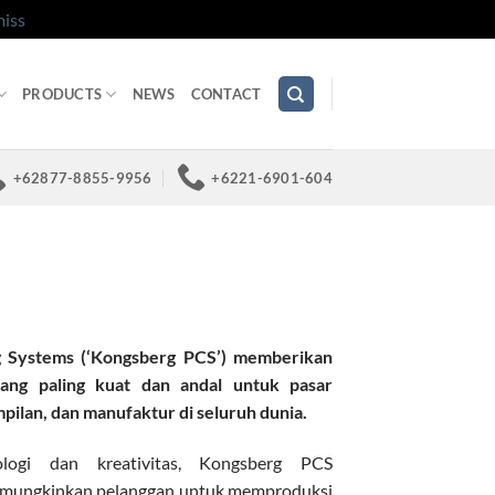
iss
PRODUCTS
NEWS
CONTACT
+62877-8855-9956
+6221-6901-604
g Systems (‘Kongsberg PCS’) memberikan
yang paling kuat dan andal untuk pasar
ilan, dan manufaktur di seluruh dunia.
ogi dan kreativitas, Kongsberg PCS
memungkinkan pelanggan untuk memproduksi