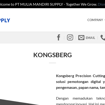
lcome to PT MULIA MANDIRI SUPPLY - Together We Grow.
Dism
COMPANY
EMAIL
KONGSBERG
Kongsberg Precision Cuttin
solusi pemotongan digital 
pengemasan, papan nama, tamp
Dengan memadukan teknol
mendorong inovasi. Hal ini 